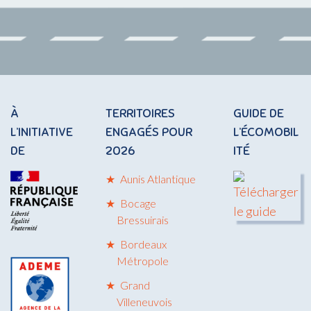
À
TERRITOIRES
GUIDE DE
L’INITIATIVE
ENGAGÉS POUR
L’ÉCOMOBIL
DE
2026
ITÉ
Aunis Atlantique
Bocage
Bressuirais
Bordeaux
Métropole
Grand
Villeneuvois